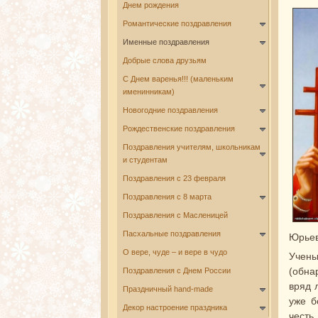
Днем рождения
Романтические поздравления
Именные поздравления
Добрые слова друзьям
С Днем варенья!!! (маленьким
именинникам)
Новогодние поздравления
Рождественские поздравления
Поздравления учителям, школьникам
и студентам
Поздравления с 23 февраля
Поздравления с 8 марта
Поздравления с Масленицей
Пасхальные поздравления
Юрьев
О вере, чуде – и вере в чудо
Учен
(обна
Поздравления с Днем России
вряд 
Праздничный hand-made
уже б
Декор настроение праздника
честь