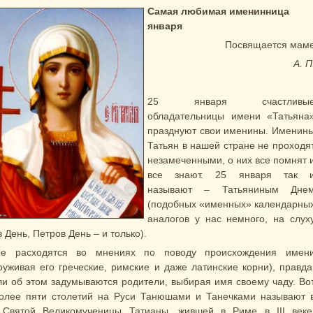
Самая любимая именинница
января
Посвящается мам
А. П
25 января счастливы
обладательницы имени «Татьяна
празднуют свои именины. Именин
Татьян в нашей стране не проходя
незамеченными, о них все помнят 
все знают. 25 января так 
называют – Татьяниным Дне
(подобных «именных» календарны
аналогов у нас немного, на слух
 День, Петров День – и только).
ые расходятся во мнениях по поводу происхождения имен
руживая его греческие, римские и даже латинские корни), правда
ли об этом задумываются родители, выбирая имя своему чаду. Во
олее пяти столетий на Руси Танюшами и Танечками называют 
 Святой Великомученицы Татианы, жившей в Риме в III веке