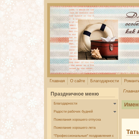
Перейти к основному содержанию
Главная
О сайте
Благодарности
Романт
Главна
Праздничное меню
Благодарности
Имен
Радости рабочих будней
Пожелания хорошего отпуска
Пожелание хорошего лета
Тат
"Профессиональные" поздравления с