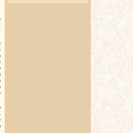
е
.
е
»
ы
т
и
и
м
х
у
и
,
т
в
.