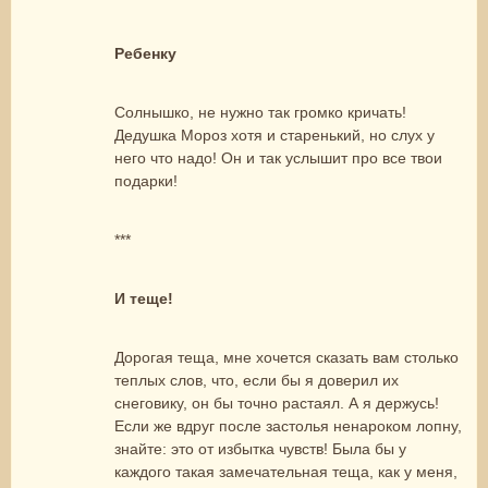
Ребенку
Солнышко, не нужно так громко кричать!
Дедушка Мороз хотя и старенький, но слух у
него что надо! Он и так услышит про все твои
подарки!
***
И теще!
Дорогая теща, мне хочется сказать вам столько
теплых слов, что, если бы я доверил их
снеговику, он бы точно растаял. А я держусь!
Если же вдруг после застолья ненароком лопну,
знайте: это от избытка чувств! Была бы у
каждого такая замечательная теща, как у меня,