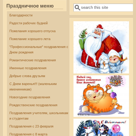
Праздничное меню
Поиск
Форма поиска
Благодарности
Радости рабочих будней
Пожелания хорошего отпуска
Пожелание хорошего лета
"Профессиональные" поздравления с
Днем рождения
Романтические поздравления
Именные поздравления
Добрые слова друзьям
С Днем варенья!!! (маленьким
именинникам)
Новогодние поздравления
Рождественские поздравления
Поздравления учителям, школьникам
и студентам
Поздравления с 23 февраля
Поздравления с 8 марта