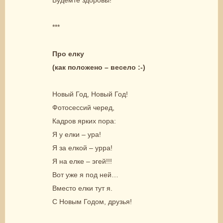
***
Про елку
(как положено – весело :-)
Новый Год, Новый Год!
Фотосессий черед,
Кадров ярких пора:
Я у елки – ура!
Я за елкой – урра!
Я на елке – эгей!!!
Вот уже я под ней…
Вместо елки тут я.
С Новым Годом, друзья!