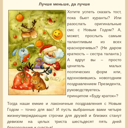
Лучше меньше, да лучше
Хотите успеть сказать тост,
пока бьют куранты? Или
разослать оригинальные
смс с Новым Годом? А,
может, прослыть самым
талантливым из всех
красноречивых? (Не даром
краткость – сестра таланта.)
А вдруг вы – просто
ценитель малых
поэтических форм или,
вдохновившись новогодним
поздравлением Президента,
руководствуетесь
принципом «Буду краток»?
Тогда наши емкие и лаконичные поздравления с Новым
Годом – точно для вас! И пусть выбранные вами четыре
жизнеутверждающие строчки для друзей и близких станут
девизом на целых триста шестьдесят пять дней
благополучия и счастья!