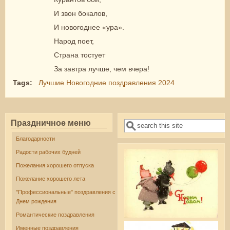
И звон бокалов,
И новогоднее «ура».
Народ поет,
Страна тостует
За завтра лучше, чем вчера!
Tags:
Лучшие Новогодние поздравления 2024
Праздничное меню
Поиск
Форма поиска
Благодарности
Радости рабочих будней
Пожелания хорошего отпуска
Пожелание хорошего лета
"Профессиональные" поздравления с
Днем рождения
Романтические поздравления
Именные поздравления