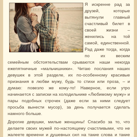
Я искренне рад за
друзей, которые
вытянули главный
счастливый билет в
своей жизни –
женились на той
самой, единственной.
Рад даже тогда, когда
по их веским
семейным обстоятельствам срываются наши некогда
ежепятничные «мальчишники». Читаю послания наших
девушек в этой разделе, их по-особенному красивые
признания в любви мужу, будь то стихи или проза, – и
думаю: повезло же кому-то! Наверное, если утро
начинается с записки на холодильнике «Любимому мужу» и
пары подобных строчек (даже если за ними следует
просьба вынести мусор), за день получается сделать
намного больше.
Дорогие девушки, милые женщины! Спасибо за то, что
делаете своих мужей по-настоящему счастливыми, что не
жалеете времени и душевных сил на такие слова и такие