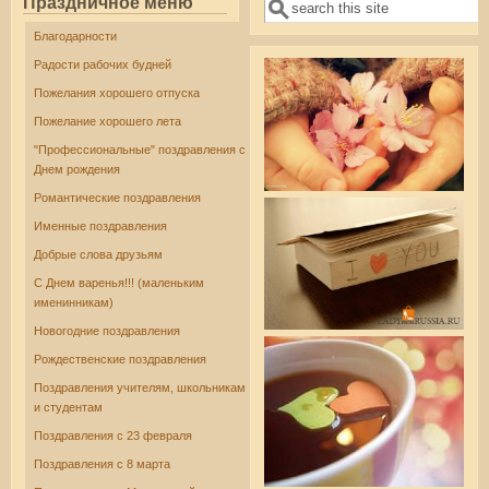
Праздничное меню
Поиск
Форма поиска
Благодарности
Радости рабочих будней
Пожелания хорошего отпуска
Пожелание хорошего лета
"Профессиональные" поздравления с
Днем рождения
Романтические поздравления
Именные поздравления
Добрые слова друзьям
С Днем варенья!!! (маленьким
именинникам)
Новогодние поздравления
Рождественские поздравления
Поздравления учителям, школьникам
и студентам
Поздравления с 23 февраля
Поздравления с 8 марта