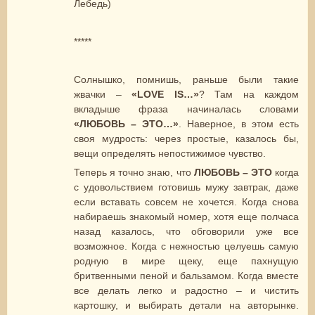
Лебедь)
*****
Солнышко, помнишь, раньше были такие
жвачки –
«
LOVE
IS
…»
? Там на каждом
вкладыше фраза начиналась словами
«ЛЮБОВЬ – ЭТО…»
. Наверное, в этом есть
своя мудрость: через простые, казалось бы,
вещи определять непостижимое чувство.
Теперь я точно знаю, что
ЛЮБОВЬ – ЭТО
когда
с удовольствием готовишь мужу завтрак, даже
если вставать совсем не хочется. Когда снова
набираешь знакомый номер, хотя еще полчаса
назад казалось, что обговорили уже все
возможное. Когда с нежностью целуешь самую
родную в мире щеку, еще пахнущую
бритвенными пеной и бальзамом. Когда вместе
все делать легко и радостно – и чистить
картошку, и выбирать детали на авторынке.