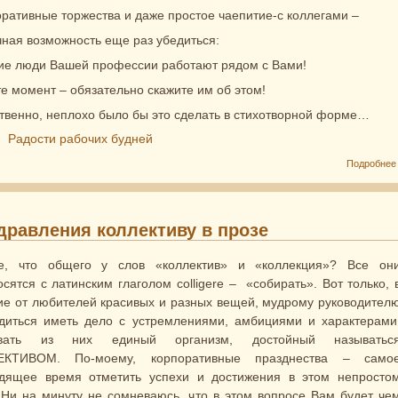
ративные торжества и даже простое чаепитие-с коллегами –
чная возможность еще раз убедиться:
ие люди Вашей профессии работают рядом с Вами!
те момент – обязательно скажите им об этом!
ственно, неплохо было бы это сделать в стихотворной форме…
:
Радости рабочих будней
Подробнее
дравления коллективу в прозе
е, что общего у слов «коллектив» и «коллекция»? Все он
осятся с латинским глаголом colligere – «собирать». Вот только, 
ие от любителей красивых и разных вещей, мудрому руководител
диться иметь дело с устремлениями, амбициями и характерами
авать из них единый организм, достойный называтьс
ЕКТИВОМ. По-моему, корпоративные празднества – само
дящее время отметить успехи и достижения в этом непросто
 Ни на минуту не сомневаюсь, что в этом вопросе Вам будет че