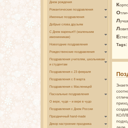
Днем рождения
К
орпо
Романтические поздравления
О
тли
Именные поздравления
Л
учш
Добрые слова друзьям
Л
ови
С Днем варенья!!! (маленьким
Е
сте
именинникам)
Tags
Новогодние поздравления
Рождественские поздравления
Поздравления учителям, школьникам
и студентам
Поздравления с 23 февраля
Поз
Поздравления с 8 марта
Знает
Поздравления с Масленицей
соотн
Пасхальные поздравления
отлич
О вере, чуде – и вере в чудо
прихо
созд
Поздравления с Днем России
КОЛЛ
Праздничный hand-made
подхо
Декор настроение праздника
деле.