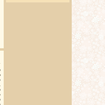
о Поздравления коллективу в стихах
и
в
ю
,
я
е
м
м