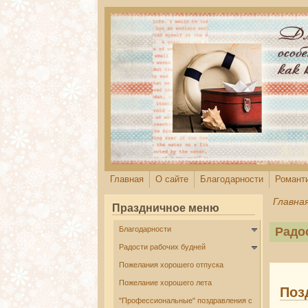
Перейти к основному содержанию
Главная
О сайте
Благодарности
Романт
Главна
Праздничное меню
Благодарности
Радо
Радости рабочих будней
Пожелания хорошего отпуска
Пожелание хорошего лета
Поз
"Профессиональные" поздравления с