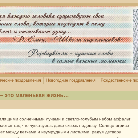
ические поздравления
Новогодние поздравления
Рождественские по
 – это маленькая жизнь…
алящими солнечными лучами и светло-голубым небом асфальт
вается так, что чувствуешь даже сквозь подошву. Солнце игриво
ет между ветками и изумрудными листьями, радуя детвору