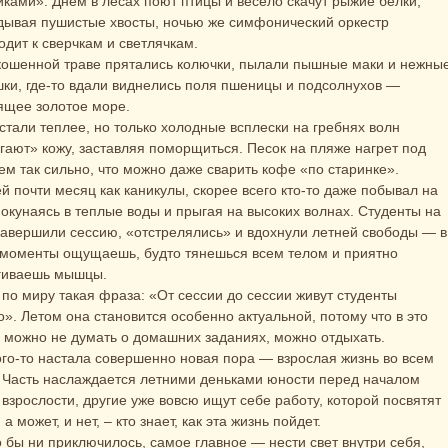
иками». Днем в лесах поют птицы и весело скачут рыжие белки,
дывая пушистые хвосты, ночью же симфонический оркестр
одит к сверчкам и светлячкам.
кошенной траве прятались колючки, пылали пышные маки и нежны
ки, где-то вдали виднелись поля пшеницы и подсолнухов —
ящее золотое море.
стали теплее, но только холодные всплески на гребнях волн
гают» кожу, заставляя поморщиться. Песок на пляже нагрет под
ем так сильно, что можно даже сварить кофе «по старинке».
ей почти месяц как каникулы, скорее всего кто-то даже побывал на
 окунаясь в теплые воды и прыгая на высоких волнах. Студенты на
завершили сессию, «отстрелялись» и вдохнули летней свободы — в
 моменты ощущаешь, будто тянешься всем телом и приятно
гиваешь мышцы.
 по миру такая фраза: «От сессии до сессии живут студенты
о». Летом она становится особенно актуальной, потому что в это
 можно не думать о домашних заданиях, можно отдыхать.
ого-то настала совершенно новая пора — взрослая жизнь во всем
. Часть наслаждается летними деньками юности перед началом
 взрослости, другие уже вовсю ищут себе работу, которой посвятят
 а может, и нет, – кто знает, как эта жизнь пойдет.
о бы ни приключилось, самое главное — нести свет внутри себя,