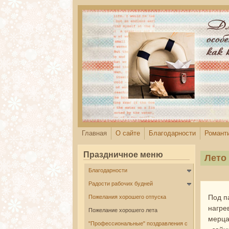
Перейти к основному содержанию
Главная
О сайте
Благодарности
Романт
Праздничное меню
Лето
Благодарности
Радости рабочих будней
Под п
Пожелания хорошего отпуска
нагре
Пожелание хорошего лета
мерца
"Профессиональные" поздравления с