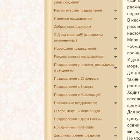
«зайч
Днем рождения
раски
Романтические поздравления
перех
Именные поздравления
В нес
ромаш
Добрые слова друзьям
насто
С Днем варенья!!! (маленьким
Моря 
именинникам)
«обжи
Новогодние поздравления
солнц
Рождественские поздравления
У дет
Поздравления учителям, школьникам
море,
и студентам
днях 
Поздравления с 23 февраля
такие
растя
Поздравления с 8 марта
Ходит
Поздравления с Масленицей
весел
Пасхальные поздравления
время
О вере, чуде – и вере в чудо
Для к
цвету
Поздравления с Днем России
осени
Праздничный hand-made
жизнь,
Декор настроение праздника
Но чт