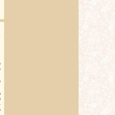
о 1 годик – поздравляем родителей!
о
е
м
з
б
–
и