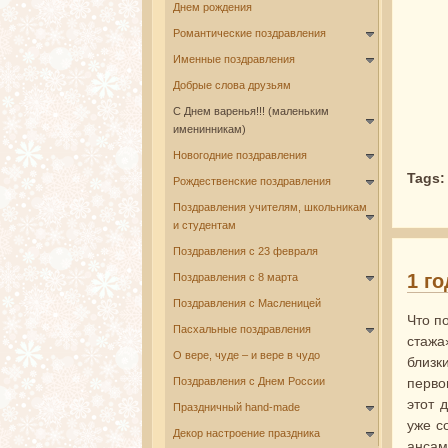
Днем рождения
Романтические поздравления
Именные поздравления
Добрые слова друзьям
С Днем варенья!!! (маленьким
именинникам)
Новогодние поздравления
Tags
Рождественские поздравления
Поздравления учителям, школьникам
и студентам
Поздравления с 23 февраля
1 г
Поздравления с 8 марта
Поздравления с Масленицей
Что п
Пасхальные поздравления
стажа
О вере, чуде – и вере в чудо
близк
перво
Поздравления с Днем России
этот 
Праздничный hand-made
уже с
Декор настроение праздника
ансам