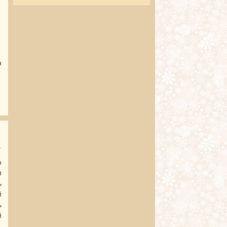
,
.
.
н
о Что подарить малышу на один годик?
о
и
ь
й
ь
й