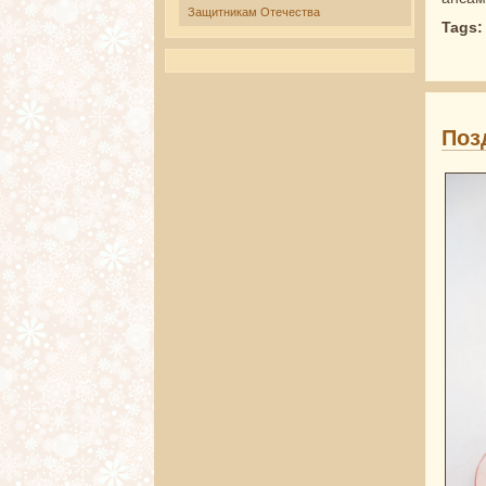
Защитникам Отечества
Tags
Поз