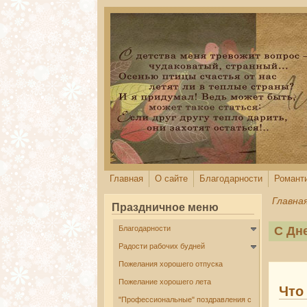
Перейти к основному содержанию
Главная
О сайте
Благодарности
Романт
Главна
Праздничное меню
Благодарности
С Дн
Радости рабочих будней
Пожелания хорошего отпуска
Пожелание хорошего лета
Что
"Профессиональные" поздравления с