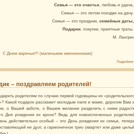
Семья — это счастье
, любовь и удача
Семья — это летом поездки на дачу
Семья — это праздник,
семейные даты,
Подарки
, покупки, приятные траты
М. Лангре
:
С Днем варенья!!! (маленьким именинникам)
Подробнее
одик – поздравляем родителей!
одарить родителям по случаю первой годовщины их «родительског
»? Какой подарок расскажет молодым папе и маме, дорогим Вам 
им, о Вашей заботе, о Вашем желании разделить с ними радост
го Дня рождения их крохи? Ведь для новоиспеченных родителе
день действительно особый – это День рождения их семьи, тепер
оставляющей не дуэт, а гармоничное трио (квартет или даже целы
бль).