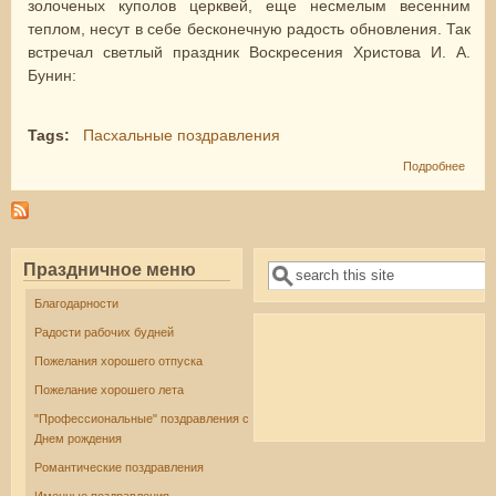
золоченых куполов церквей, еще несмелым весенним
теплом, несут в себе бесконечную радость обновления. Так
встречал светлый праздник Воскресения Христова И. А.
Бунин:
Tags:
Пасхальные поздравления
о
Подробнее
Позд
с Пас
стих
Праздничное меню
Поиск
Форма поиска
Благодарности
Радости рабочих будней
Пожелания хорошего отпуска
Пожелание хорошего лета
"Профессиональные" поздравления с
Днем рождения
Романтические поздравления