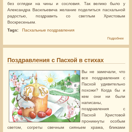
без оглядки на чины и сословия. Так велико было у
Александра Васильевича желание поделиться пасхальной
радостью, поздравить со светлым Христовым
Воскресеньем.
Tags:
Пасхальные поздравления
о
Подробнее
Позд
с Па
корот
Поздравления с Пасхой в стихах
Вы не замечали, что
все поздравления с
Пасхой удивительно
похожи? Когда бы и
кем они ни были
написаны,
поздравления с
Пасхой Христовой
проникнуты особым
светом, согреты свечным сияньем храма, бликами