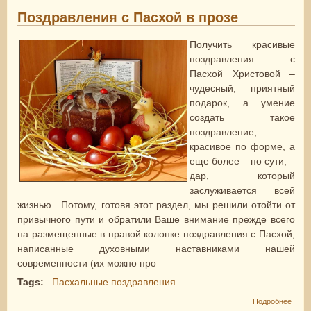
Поздравления с Пасхой в прозе
Получить красивые
поздравления с
Пасхой Христовой –
чудесный, приятный
подарок, а умение
создать такое
поздравление,
красивое по форме, а
еще более – по сути, –
дар, который
заслуживается всей
жизнью. Потому, готовя этот раздел, мы решили отойти от
привычного пути и обратили Ваше внимание прежде всего
на размещенные в правой колонке поздравления с Пасхой,
написанные духовными наставниками нашей
современности (их можно про
Tags:
Пасхальные поздравления
о
Подробнее
Позд