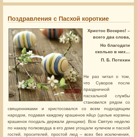
с Пас
проз
Поздравления с Пасхой короткие
Христос Воскрес! –
всего два слова,
Но благодати
сколько в них…
П. Б. Потехин
Не раз читал о том,
что Суворов после
праздничной
пасхальной службы
становился рядом со
священниками и христосовался со всем подходящим
народом, подавая каждому крашеное яйцо (целые корзины
крашенок поодаль держали денщики). Всю Святую неделю
по наказу полководца в его доме угощали куличом и пасхой
гостей, просителей, простой люд – всех без исключения,